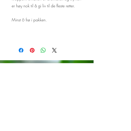
er høy nok til å gi liv til de fleste retter.
Minst 6 frø i pakken.
Følg oss på Facebook og
Instagram!
Vi setter stor pris på om du tagger
oss i innlegg med planter som er
dyrket fra våre frø.
Trykk på ikonene under for å
komme til sidene våre.