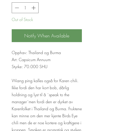
Out of Stock
Notify When Available
Opphav: Thailand og Burma
Art: Capsicum Annuum
Styrke: 70.000 SHU
Wiang ping kalles også for Karen chili.
Ikke fordi den har kort bob, dårlig
holdning og lyst til å ¨speak to the
manager¨men fordi den er dyrket av
Karenfolket i Thailand og Burma. Fruktene
kan minne om den mer kjente Birds Eye
chili men de er noe kortere og kraftigere i
kroppen. Smaken er aromatisk og styrken