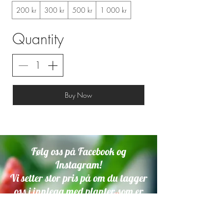
200 kr
300 kr
500 kr
1 000 kr
Quantity
Buy Now
Følg oss på Facebook og
Instagram!
Vi setter stor pris på om du tagger
oss i innlegg med planter som er
dyrket fra våre frø.
Trykk på ikonene under for å