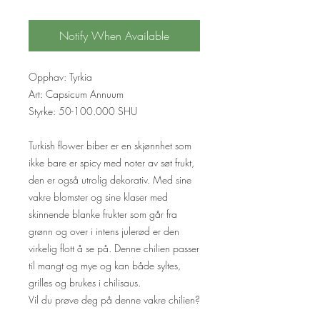
Notify When Available
Opphav: Tyrkia
Art: Capsicum Annuum
Styrke: 50-100.000 SHU
Turkish flower biber er en skjønnhet som
ikke bare er spicy med noter av søt frukt,
den er også utrolig dekorativ. Med sine
vakre blomster og sine klaser med
skinnende blanke frukter som går fra
grønn og over i intens julerød er den
virkelig flott å se på. Denne chilien passer
til mangt og mye og kan både syltes,
grilles og brukes i chilisaus.
Vil du prøve deg på denne vakre chilien?