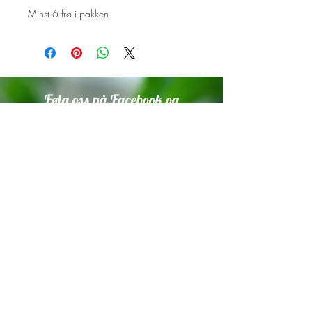
Minst 6 frø i pakken.
Følg oss på Facebook og
Instagram!
Vi setter stor pris på om du tagger
oss i innlegg med planter som er
dyrket fra våre frø.
Trykk på ikonene under for å
komme til sidene våre.