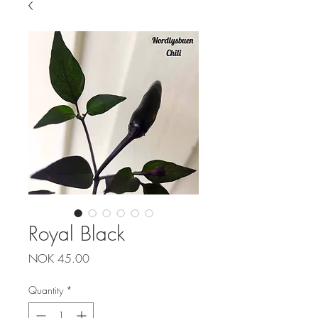
Royal Black
Price
NOK 45.00
Quantity
*