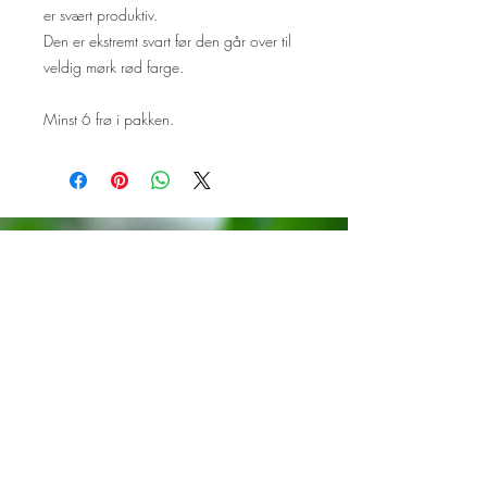
er svært produktiv.
Den er ekstremt svart før den går over til
veldig mørk rød farge.
Minst 6 frø i pakken.
Følg oss på Facebook og
Instagram!
Vi setter stor pris på om du tagger
oss i innlegg med planter som er
dyrket fra våre frø.
Trykk på ikonene under for å
komme til sidene våre.