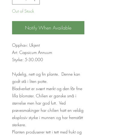
Out of Stock
Notify When Available
Opphav: Ukjent
Art: Capsicum Annuum
Styrke: 5-30.000
Nydelig, nett og fin plante. Denne kan
godt stå i liten potte.
Bladverket er svært mørkt og den får fine
lilla blomster. Chilien er ganske små i
størrelse men har god futt. Ved
prøvesmakinger har chilien hatt en veldig
eksplosiv styrke i munnen og har fremstått
sterkere.
Planten produserer tett i tett med frukt og