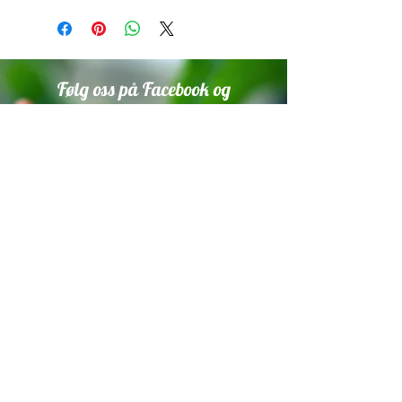
Følg oss på Facebook og
Instagram!
Vi setter stor pris på om du tagger
oss i innlegg med planter som er
dyrket fra våre frø.
Trykk på ikonene under for å
komme til sidene våre.