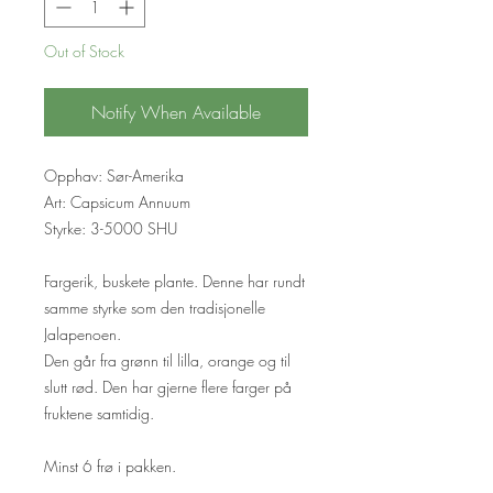
Out of Stock
Notify When Available
Opphav: Sør-Amerika
Art: Capsicum Annuum
Styrke: 3-5000 SHU
Fargerik, buskete plante. Denne har rundt
samme styrke som den tradisjonelle
Jalapenoen.
Den går fra grønn til lilla, orange og til
slutt rød. Den har gjerne flere farger på
fruktene samtidig.
Minst 6 frø i pakken.