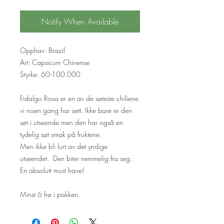
Notify When Available
Opphav: Brazil
Art: Capsicum Chinense
Styrke: 60-100.000
Fidalgo Roxa er en av de søteste chiliene
vi noen gang har sett. Ikke bare er den
søt i utseende men den har også en
tydelig søt smak på fruktene.
Men ikke bli lurt av det yndige
utseendet. Den biter nemmelig fra seg.
En absolutt must have!
Minst 6 frø i pakken.