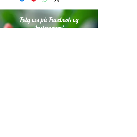
Følg oss på Facebook og
Instagram!
Vi setter stor pris på om du tagger
oss i innlegg med planter som er
dyrket fra våre frø.
Trykk på ikonene under for å
komme til sidene våre.