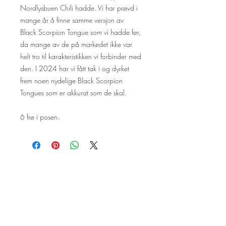
Nordlysbuen Chili hadde. Vi har prøvd i
mange år å finne samme versjon av
Black Scorpion Tongue som vi hadde før,
da mange av de på markedet ikke var
helt tro til karakteristikken vi forbinder med
den. I 2024 har vi fått tak i og dyrket
frem noen nydelige Black Scorpion
Tongues som er akkurat som de skal.
6 frø i posen.
Følg oss på Facebook og
Instagram!
Vi setter stor pris på om du tagger
oss i innlegg med planter som er