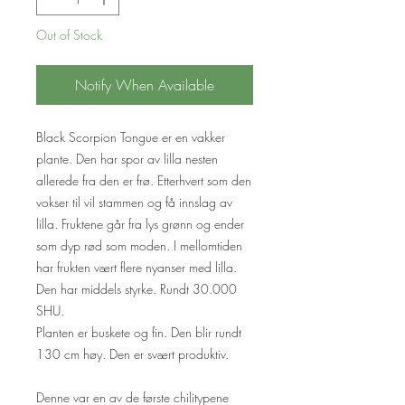
Out of Stock
Notify When Available
Black Scorpion Tongue er en vakker
plante. Den har spor av lilla nesten
allerede fra den er frø. Etterhvert som den
vokser til vil stammen og få innslag av
lilla. Fruktene går fra lys grønn og ender
som dyp rød som moden. I mellomtiden
har frukten vært flere nyanser med lilla.
Den har middels styrke. Rundt 30.000
SHU.
Planten er buskete og fin. Den blir rundt
130 cm høy. Den er svært produktiv.
Denne var en av de første chilitypene